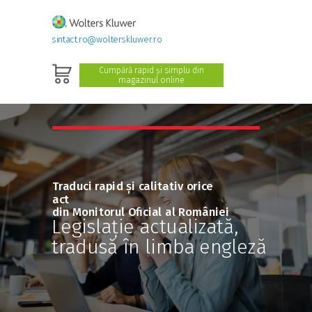
sintact.ro@wolterskluwer.ro
Cumpără rapid și simplu din
magazinul online
Traduci rapid și calitativ orice
act
din Monitorul Oficial al României
Legislație actualizată,
tradusă în limba engleză