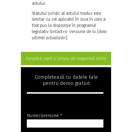
actului.
Statutul juridic al actului tradus este
similar cu cel aplicabil în ziua în care a
fost pus la dispoziție în programul
legislativ Sintact.ro:
Versiune de la [data
ultimei actualizări].
Cumpără rapid și simplu din magazinul online
Completează cu datele tale
pentru demo gratuit
Nume/prenume *