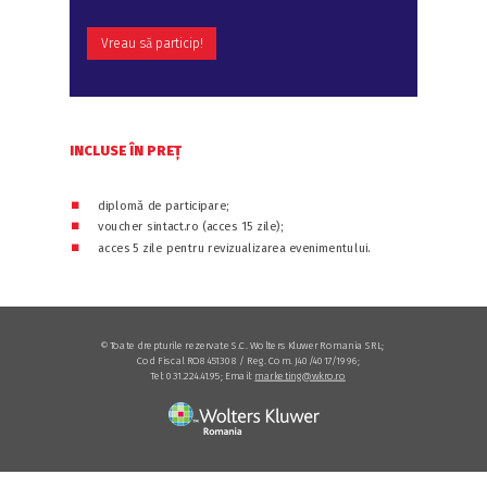
Vreau să particip!
INCLUSE ÎN PREȚ
⏹
diplomă de participare;
⏹
voucher sintact.ro (acces 15 zile);
⏹
acces 5 zile pentru revizualizarea evenimentului.
© Toate drepturile rezervate S.C. Wolters Kluwer Romania SRL;
Cod Fiscal RO8451308 / Reg. Com. J40/4017/1996;
Tel: 031.224.41.95; Email:
marketing@wkro.ro