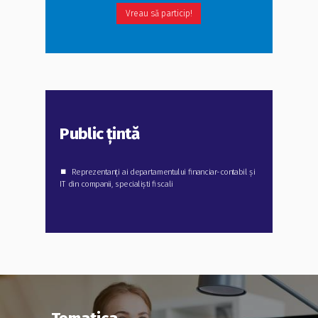
Vreau să particip!
Public
țintă
⏹
Reprezentanți ai departamentului financiar-contabil și
IT din companii, specialiști fiscali