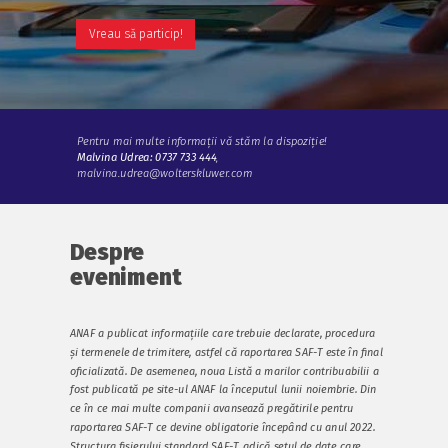
Vreau să particip!
Pentru mai multe informații vă stăm la dispoziție!
Malvina Udrea: 0737 733 444
,
malvina.udrea@wolterskluwer.com
Despre
eveniment
ANAF a publicat informațiile care trebuie declarate, procedura
și termenele de trimitere, astfel că raportarea SAF-T este în final
oficializată. De asemenea, noua Listă a marilor contribuabilii a
fost publicată pe site-ul ANAF la începutul lunii noiembrie. Din
ce în ce mai multe companii avansează pregătirile pentru
raportarea SAF-T ce devine obligatorie începând cu anul 2022.
Structura fișierului standard SAF-T, adică setul de date care