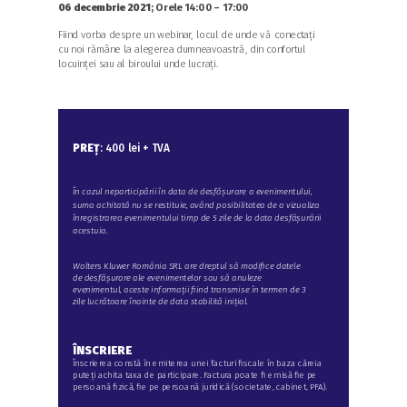
06 decembrie 2021
;
Orele 14:00 – 17:00
Fiind vorba despre un webinar, locul de unde vă conectați
cu noi rămâne la alegerea dumneavoastră, din confortul
locuinței sau al biroului unde lucrați.
PREȚ
: 400 lei + TVA
În cazul neparticipării în data de desfășurare a evenimentului,
suma achitată nu se restituie, având posibilitatea de a vizualiza
înregistrarea evenimentului timp de 5 zile de la data desfășurării
acestuia.
Wolters Kluwer România SRL are dreptul să modifice datele
de desfășurare ale evenimentelor sau să anuleze
evenimentul, aceste informații fiind transmise în termen de 3
zile lucrătoare înainte de data stabilită inițial.
ÎNSCRIERE
Înscrierea constă în emiterea unei facturi fiscale în baza căreia
puteți achita taxa de participare. Factura poate fi emisă fie pe
persoană fizică, fie pe persoană juridică (societate, cabinet, PFA).