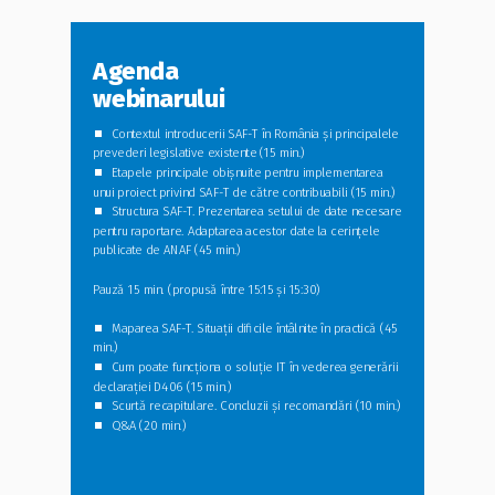
Agenda
webinarului
⏹
Contextul introducerii SAF-T în România și principalele
prevederi legislative existente (15 min.)
⏹
Etapele principale obișnuite pentru implementarea
unui proiect privind SAF-T de către contribuabili (15 min.)
⏹
Structura SAF-T. Prezentarea setului de date necesare
pentru raportare. Adaptarea acestor date la cerințele
publicate de ANAF (45 min.)
Pauză 15 min. (propusă între 15:15 și 15:30)
⏹
Maparea SAF-T. Situații dificile întâlnite în practică (45
min.)
⏹
Cum poate funcționa o soluție IT în vederea generării
declarației D406 (15 min.)
⏹
Scurtă recapitulare. Concluzii și recomandări (10 min.)
⏹
Q&A (20 min.)