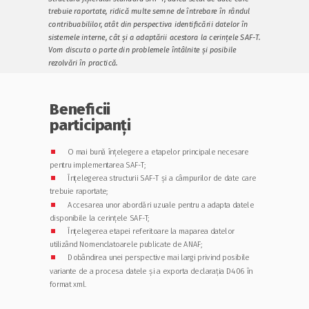
trebuie raportate, ridică multe semne de întrebare în rândul
contribuabililor, atât din perspectiva identificării datelor în
sistemele interne, cât și a adaptării acestora la cerințele SAF-T.
Vom discuta o parte din problemele întâlnite și posibile
rezolvări în practică.
Beneficii
participanți
⏹
O mai bună înțelegere a etapelor principale necesare
pentru implementarea SAF-T;
⏹
Înțelegerea structurii SAF-T și a câmpurilor de date care
trebuie raportate;
⏹
Accesarea unor abordări uzuale pentru a adapta datele
disponibile la cerințele SAF-T;
⏹
Înțelegerea etapei referitoare la maparea datelor
utilizând Nomenclatoarele publicate de ANAF;
⏹
Dobândirea unei perspective mai largi privind posibile
variante de a procesa datele și a exporta declarația D406 în
format xml.