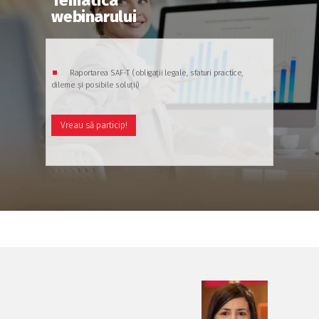
Tematica
webinarului
⏹
Raportarea SAF-T (obligații legale, sfaturi practice,
dileme și posibile soluții)
Vreau să particip!