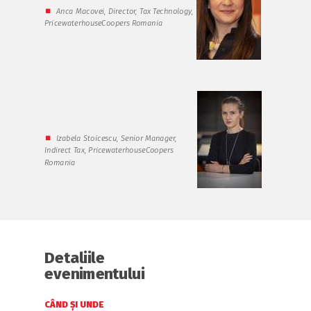
⏹
Anca Macovei, Director, Tax Technology,
PricewaterhouseCoopers Romania
⏹
Izabela Stoicescu, Senior Manager,
Indirect Tax, PricewaterhouseCoopers
Romania
Detaliile
evenimentului
CÂND ȘI UNDE