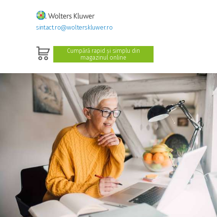
sintact.ro@wolterskluwer.ro
Cumpără rapid și simplu din
magazinul online