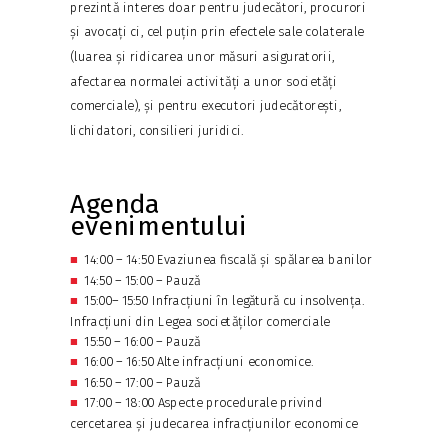
prezintă interes doar pentru judecători, procurori
și avocați ci, cel puțin prin efectele sale colaterale
(luarea și ridicarea unor măsuri asiguratorii,
afectarea normalei activități a unor societăți
comerciale), și pentru executori judecătorești,
lichidatori, consilieri juridici.
Agenda
evenimentului
■
14:00 – 14:50 Evaziunea fiscală și spălarea banilor
■
14:50 – 15:00
–
Pauză
■
15:00– 15:50 Infracțiuni în legătură cu insolvența.
Infracțiuni din Legea societăților comerciale
■
15:50 – 16:00
–
Pauză
■
16:00 – 16:50 Alte infracțiuni economice.
■
16:50 – 17:00
–
Pauză
■
17:00 – 18:00 Aspecte procedurale privind
cercetarea și judecarea infracțiunilor economice