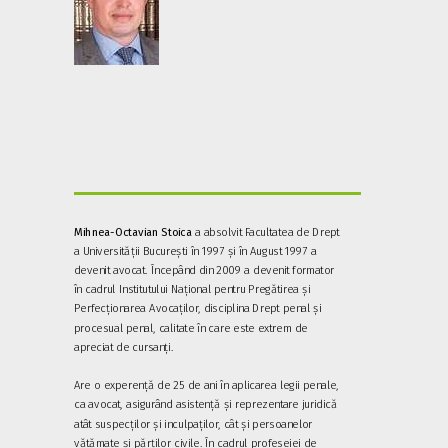
Mihnea-Octavian Stoica
a absolvit Facultatea de Drept
a Universității București în 1997 și în August 1997 a
devenit avocat. Începând din 2009 a devenit formator
în cadrul Institutului Național pentru Pregătirea și
Perfecționarea Avocaților, disciplina Drept penal și
procesual penal, calitate în care este extrem de
apreciat de cursanți.
Are o experență de 25 de ani în aplicarea legii penale,
ca avocat, asigurând asistență și reprezentare juridică
atât suspecților și inculpaților, cât și persoanelor
vătămate și părților civile. În cadrul profeseiei de