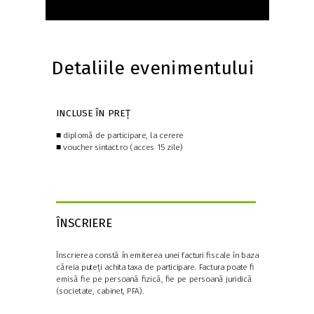
Detaliile evenimentului
INCLUSE ÎN PREȚ
■
diplomă de participare, la cerere
■
voucher sintact.ro (acces 15 zile)
ÎNSCRIERE
Înscrierea constă în emiterea unei facturi fiscale în baza
căreia puteți achita taxa de participare. Factura poate fi
emisă fie pe persoană fizică, fie pe persoană juridică
(societate, cabinet, PFA).