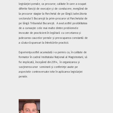
legislației penale, ca procuror, calitate în care a ocupat
diferite funcții de execuție și de conducere, mergând de
la procuror stagiar la Parchetul de pe lângă Judecătoria
sectorului 5 Bucureşti la prim-procuror al Parchetului de
pe lângă Tribunalul București. A avut astfel posibilitatea
de a cunoaște cele mai multe dintre problemele
invocate de practicieni în legătură cu cercetarea și
judecarea cauzelor penale și preocuparea constantă de
a căuta răspunsuri la întrebările practicii.
Experiența astfel acumulată i-a permis ca, în calitate de
formator în cadrul Institutului Național al Magistraturii, să
fie implicată, începând din 2014, în organizarea și
susținerea unor seminarii și conferințe axate pe
aspectele controversate ivite în aplicarea legislației
penale.