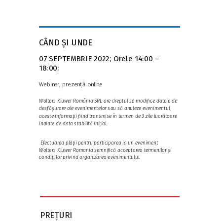
CÂND ȘI UNDE
07 SEPTEMBRIE 2022;
Orele 14:00 –
18:00
;
Webinar, prezență online
Wolters Kluwer România SRL are dreptul să modifice datele de
desfășurare ale evenimentelor sau să anuleze evenimentul,
aceste informații fiind transmise în termen de 3 zile lucrătoare
înainte de data stabilită inițial.
Efectuarea plăţii pentru participarea la un eveniment
Wolters Kluwer Romania semnifică acceptarea termenilor şi
condiţiilor privind organizarea evenimentului.
PREȚURI