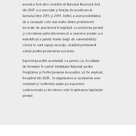
avocat a fost ales consilier al Baroului București încă
din 2007 și a exercitat și funcția de prodecan al
baroului între 2015 și 2019. Astfel, a avut posibilitatea
de a cunoaște cele mai multe dintre problemele
invocate de practicieni în legătură cu urmărirea penală
și cercetarea judecătorerească a cauzelor penale și a
indentificat o paletă foarte largă de vulnerabilități
cărora le sunt supuși avocații, căutând permanent
soluții pentru gestionarea acestora.
Experiența astfel acumulată i-a permis ca, în calitate
de formator în cadrul Institutului Național pentru
Pregătirea și Perfecționarea Avocaților, să fie implicat,
începând din 2009, în organizarea și susținerea unor
seminarii și conferințe axate pe aspectele
controversate și de interes ivite în aplicarea legislației
penale.