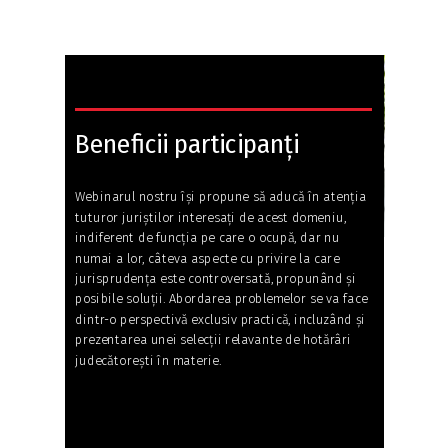
Beneficii p
articipanți
Webinarul nostru își propune să aducă în atenția
tuturor juriștilor interesați de acest domeniu,
indiferent de funcția pe care o ocupă, dar nu
numai a lor, câteva aspecte cu privire la care
jurisprudența este controversată, propunând și
posibile soluții. Abordarea problemelor se va face
dintr-o perspectivă exclusiv practică, incluzând și
prezentarea unei selecții relavante de hotărâri
judecătorești în materie.