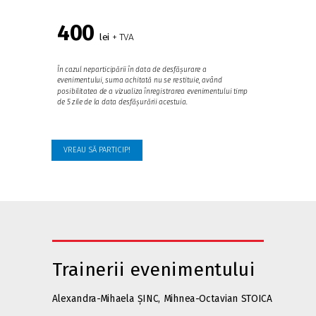
400
lei
+ TVA
În cazul neparticipării în data de desfășurare a
evenimentului, suma achitată nu se restituie, având
posibilitatea de a vizualiza înregistrarea evenimentului timp
de 5 zile de la data desfășurării acestuia.
VREAU SĂ PARTICIP!
Trainerii evenimentului
Alexandra-Mihaela ȘINC, Mihnea-Octavian STOICA