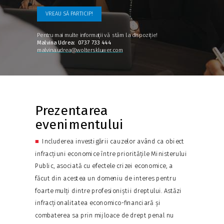
VREAU SĂ PARTICIP!
Pentru mai multe informații
vă stăm la dispoziție!
Malvina Udrea: 0737 733 444
malvina.udrea@wolterskluwer.com
Prezentarea
evenimentului
■
Includerea investigării cauzelor având ca obiect
infracțiuni economice între prioritățile Ministerului
Public, asociată cu efectele crizei economice, a
făcut din acestea un domeniu de interes pentru
foarte mulți dintre profesioniștii dreptului. Astăzi
infracționalitatea economico-financiară și
combaterea sa prin mijloace de drept penal nu