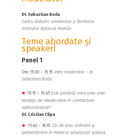
Dl.
Sebastian Bodu
Cadru didactic universitar și formator
Institutul Notarial Român
Teme abordate și
speakeri
Panel 1
Ora 15:00 – 15:15
Intro moderator
–
dl.
Sebastian Bodu
15:15 – 15:45
Este posibilă invocarea unei
⏹
excepții de neexecutare în contractele
administrative?
Dl. Cristian Clipa
15:4
5 – 1
6:15
Căi de atac ordinare și
⏹
extraordinare în materia achizițiilor publice