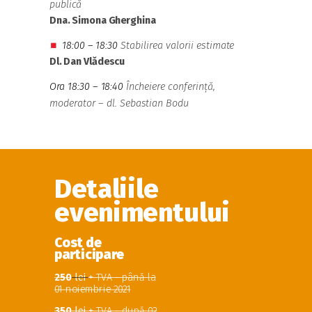
publică
Dna.
Simona Gherghina
18:00 – 18:30
Stabilirea valorii estimate
⏹
Dl.
Dan Vlădescu
Ora 18:30 – 18:40
Încheiere conferință,
moderator – dl. Sebastian Bodu
Detaliile
evenimentului
Cost de
participare
250
lei
+ TVA - până la
01 noiembrie 2021
350
lei
+ TVA - după 02