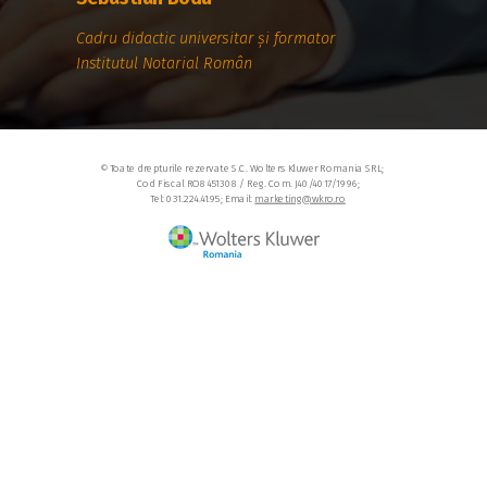
Cadru didactic universitar și formator
Institutul Notarial Român
© Toate drepturile rezervate S.C. Wolters Kluwer Romania SRL;
Cod Fiscal RO8451308 / Reg. Com. J40/4017/1996;
Tel: 031.224.41.95; Email:
marketing@wkro.ro