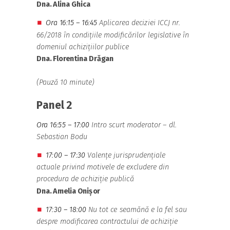
Dna.
Alina Ghica
Ora 16:15 – 16:45
Aplicarea deciziei ICCJ nr.
⏹
66/2018 în condițiile modificărilor legislative în
domeniul achizițiilor publice
Dna.
Florentina Drăgan
(Pauză 10 minute)
Panel 2
Ora 16:55 – 17:00
Intro scurt moderator – dl.
Sebastian Bodu
17:00 – 17:30
Valențe jurisprudențiale
⏹
actuale privind motivele de excludere din
procedura de achiziție publică
Dna.
Amelia Onișor
17:30 – 18:00
Nu tot ce seamănă e la fel sau
⏹
despre modificarea contractului de achiziție