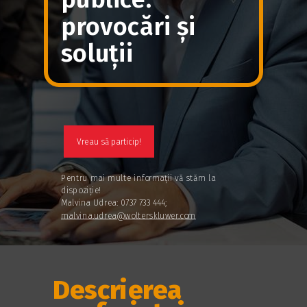
provocări și
soluții
Vreau să particip!
Pentru mai multe informații vă stăm la
dispoziție!
Malvina Udrea: 0737 733 444;
malvina.udrea@wolterskluwer.com
Descrierea