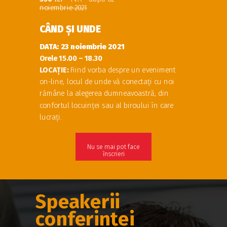
noiembrie 2021
CÂND ȘI UNDE
DATA: 23 noiembrie 2021
Orele 15
.00 –
18
.30
LOCAȚIE:
Fiind vorba despre un eveniment
on-line, locul de unde vă conectați cu noi
rămâne la alegerea dumneavoastră, din
confortul locuinței sau al biroului în care
lucrați.
Nu se mai pot face
înscrieri
Speakerii
conferinței