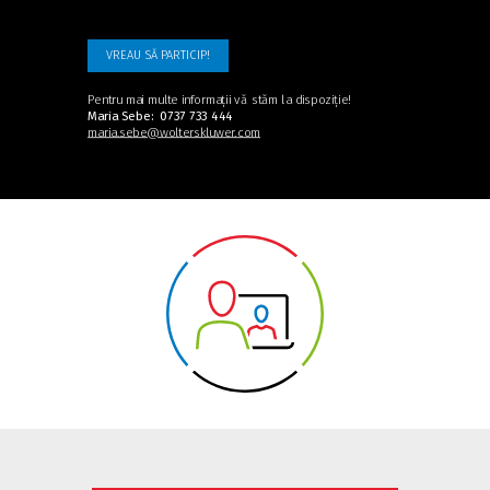
VREAU SĂ PARTICIP!
Pentru mai multe informații
vă stăm la dispoziție!
Maria Sebe: 0737 733 444
maria.sebe@wolterskluwer.com