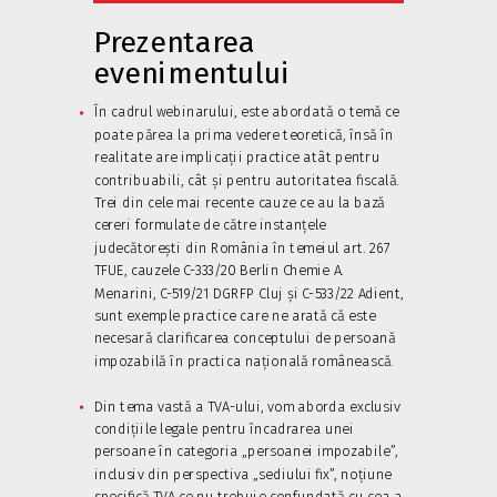
Prezentarea
evenimentului
În cadrul webinarului, este abordată o temă ce
poate părea la prima vedere teoretică, însă în
realitate are implicații practice atât pentru
contribuabili, cât și pentru autoritatea fiscală.
Trei din cele mai recente cauze ce au la bază
cereri formulate de către instanțele
judecătorești din România în temeiul art. 267
TFUE, cauzele C-333/20 Berlin Chemie A.
Menarini, C-519/21 DGRFP Cluj și C-533/22 Adient,
sunt exemple practice care ne arată că este
necesară clarificarea conceptului de persoană
impozabilă în practica națională românească.
Din tema vastă a TVA-ului, vom aborda exclusiv
condițiile legale pentru încadrarea unei
persoane în categoria „persoanei impozabile”,
inclusiv din perspectiva „sediului fix”, noțiune
specifică TVA ce nu trebuie confundată cu cea a