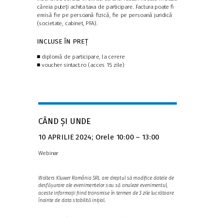
căreia puteți achita taxa de participare. Factura poate fi
emisă fie pe persoană fizică, fie pe persoană juridică
(societate, cabinet, PFA).
INCLUSE ÎN PREȚ
■
diplomă de participare, la cerere
■
voucher sintact.ro (acces 15 zile)
CÂND ȘI UNDE
10 APRILIE 2024;
Orele 10:00 – 13:00
Webinar
Wolters Kluwer România SRL are dreptul să modifice datele de
desfășurare ale evenimentelor sau să anuleze evenimentul,
aceste informații fiind transmise în termen de 3 zile lucrătoare
înainte de data stabilită inițial.