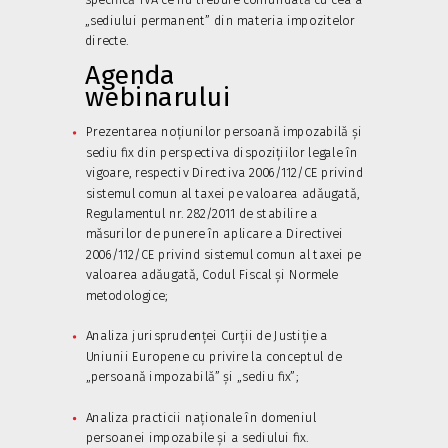
„sediului permanent” din materia impozitelor
directe.
Agenda
webinarului
Prezentarea noțiunilor persoană impozabilă și
sediu fix din perspectiva dispozițiilor legale în
vigoare, respectiv Directiva 2006/112/CE privind
sistemul comun al taxei pe valoarea adăugată,
Regulamentul nr. 282/2011 de stabilire a
măsurilor de punere în aplicare a Directivei
2006/112/CE privind sistemul comun al taxei pe
valoarea adăugată, Codul Fiscal și Normele
metodologice;
Analiza jurisprudenței Curții de Justiție a
Uniunii Europene cu privire la conceptul de
„persoană impozabilă” și „sediu fix”
;
Analiza practicii naționale în domeniul
persoanei impozabile și a sediului fix
.