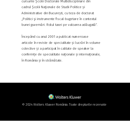
cursurile Școlii Doctorale Multidisciplinare din
cadrul Școlii Naţionale de Studii Politice și
Administrative din București, cu teza de doctorat
„Politici şi instrumente fiscal-bugetare în contextul
bunei guvernări. Rolul taxei pe valoarea adăugată”.
Începând cu anul 2001 a publicat numeroase
articole în reviste de specialitate și lucrări în volume
colective și a participat în calitate de speaker la
conferințe de specialitate naționale și internaționale,
în România și în străinătate.
© 2024 Wolters Kluwer România. Toate drepturile rezervate