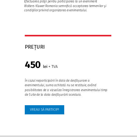
Efectuarea plăţii pentru participarea la un eveniment
Wolters Kluwer Romania semnifică acceptarea termenilor şi
condiţiilor privind organizarea evenimentului.
PREȚURI
450
lei
+ TVA
În cazul neparticipării în data de desfășurare a
evenimentului, suma achitată nu se restituie, având
posibilitatea de a vizualiza înregistrarea evenimentului timp
de 5 zile de la data desfășurării acestuia.
VREAU SĂ PARTICIP!